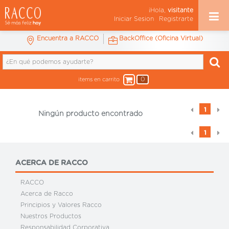
¡Hola,
visitante
Iniciar Sesion
Registrarte
Encuentra a RACCO
BackOffice (Oficina Virtual)
0
items en carrito
1
Ningún producto encontrado
1
ACERCA DE RACCO
RACCO
Acerca de Racco
Principios y Valores Racco
Nuestros Productos
Responsabilidad Corporativa