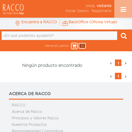
¡Hola,
visitante
Iniciar Sesion
Registrarte
Encuentra a RACCO
BackOffice (Oficina Virtual)
0
items en carrito
1
Ningún producto encontrado
1
ACERCA DE RACCO
RACCO
Acerca de Racco
Principios y Valores Racco
Nuestros Productos
Responsabilidad Corporativa