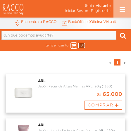
¡Hola,
visitante
Iniciar Sesion
Registrarte
Encuentra a RACCO
BackOffice (Oficina Virtual)
0
items en carrito
1
ARL
Jabón Facial de Algas Marinas ARL, 90g (1380)
65.000
Gs
COMPRAR
ARL
Jabón Líquido Facial de Algas Marinas ARL, 150g