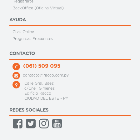
Registrarte
BackOffice (Oficina Virtual)
AYUDA
Chat Online
Preguntas Frecuentes
CONTACTO
(061) 509 095
contacto@racco.com.py
Calle Gral. Baez
c/Cnel. Gimenez
Edifício Racco
CIUDAD DEL ESTE - PY
REDES SOCIALES