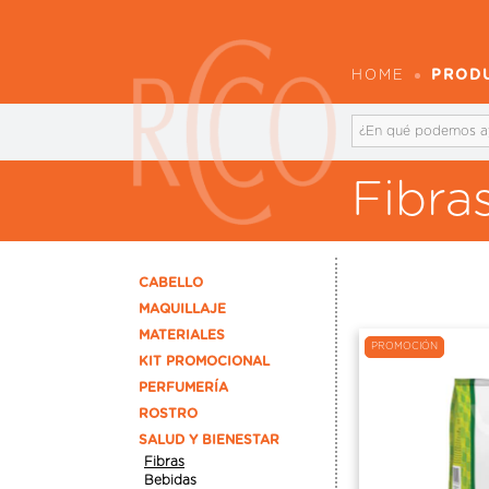
HOME
PROD
Fibra
CABELLO
MAQUILLAJE
MATERIALES
PROMOCIÓN
KIT PROMOCIONAL
PERFUMERÍA
ROSTRO
SALUD Y BIENESTAR
Fibras
Bebidas