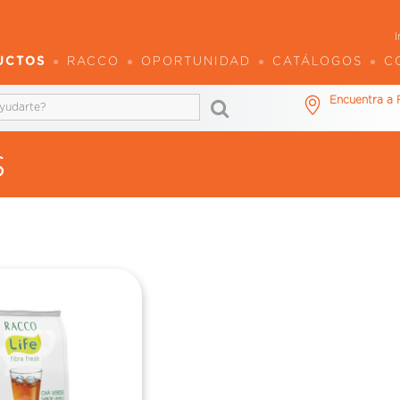
I
UCTOS
RACCO
OPORTUNIDAD
CATÁLOGOS
C
Encuentra a
s