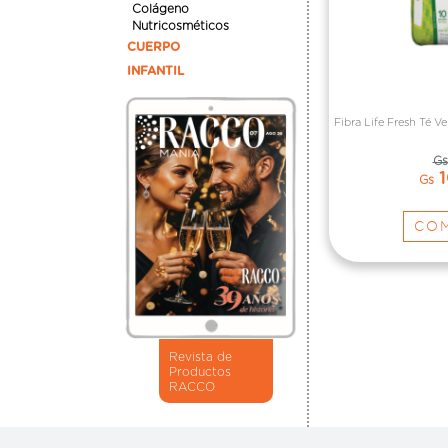
Colágeno
Nutricosméticos
CUERPO
INFANTIL
Fibra Life Fresh Té 
Gs
1
Gs
CO
Revista de
Productos
RACCO