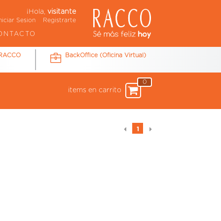
¡Hola,
visitante
niciar Sesion
Registrarte
ONTACTO
 RACCO
BackOffice (Oficina Virtual)
0
items en carrito
1