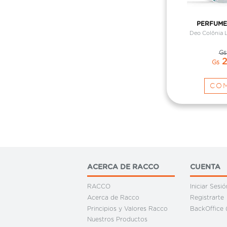
PERFUME
Deo Colônia 
Gs
2
Gs
CO
ACERCA DE RACCO
CUENTA
RACCO
Iniciar Sesió
Acerca de Racco
Registrarte
Principios y Valores Racco
BackOffice (
Nuestros Productos