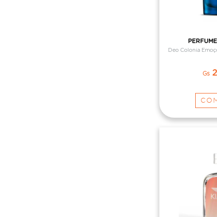
PERFUME
Deo Colonia Emoçõ
2
Gs
CO