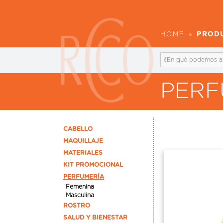
HOME
PROD
PERF
CABELLO
MAQUILLAJE
MATERIALES
KIT PROMOCIONAL
PERFUMERÍA
Femenina
Masculina
ROSTRO
SALUD Y BIENESTAR