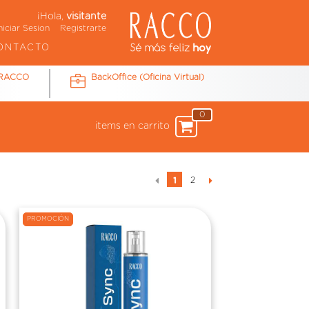
¡Hola,
visitante
niciar Sesion
Registrarte
ONTACTO
 RACCO
BackOffice (Oficina Virtual)
0
items en carrito
2
1
PROMOCIÓN