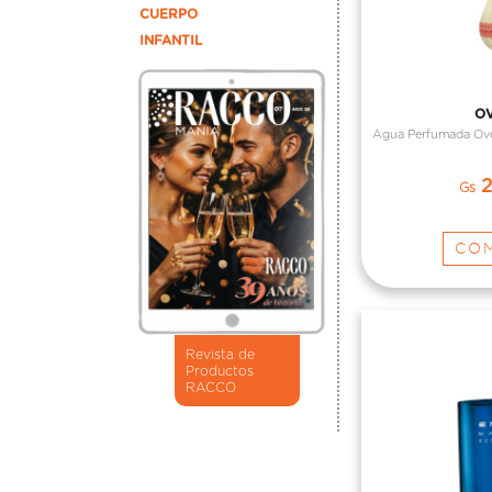
CUERPO
INFANTIL
O
Agua Perfumada Ove
2
Gs
CO
Revista de
Productos
RACCO