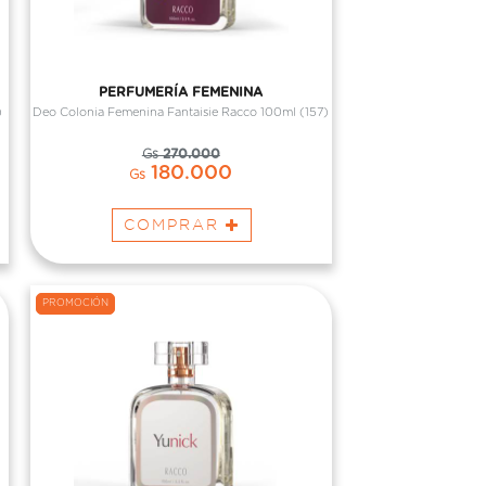
PERFUMERÍA FEMENINA
)
Deo Colonia Femenina Fantaisie Racco 100ml (157)
Gs
270.000
180.000
Gs
COMPRAR
PROMOCIÓN