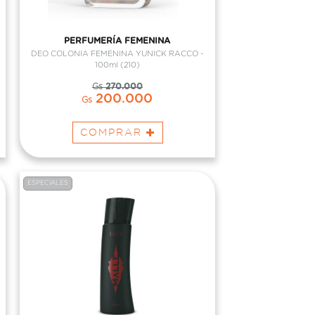
PERFUMERÍA FEMENINA
DEO COLONIA FEMENINA YUNICK RACCO -
100ml (210)
Gs
270.000
200.000
Gs
COMPRAR
ESPECIALES