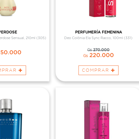
VERDOSE
PERFUMERÍA FEMENINA
rdose Sensual, 210ml (305)
Deo Colônia Ela Sync Racco, 100ml (331)
Gs
270.000
50.000
220.000
Gs
MPRAR
COMPRAR