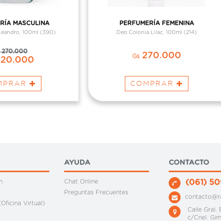
RÍA MASCULINA
PERFUMERÍA FEMENINA
Leandro, 100ml (390)
Deo Colonia Lilac, 100ml (214)
270.000
270.000
Gs
20.000
MPRAR
COMPRAR
AYUDA
CONTACTO
n
Chat Online
(061) 50
Preguntas Frecuentes
contacto@r
Oficina Virtual)
Calle Gral.
c/Cnel. Gi