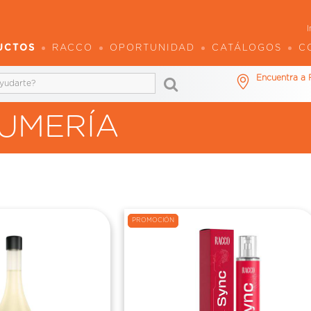
I
UCTOS
RACCO
OPORTUNIDAD
CATÁLOGOS
C
Encuentra a
UMERÍA
PROMOCIÓN