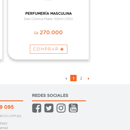
PERFUMERÍA MASCULINA
Deo Colonia Malle, 100ml (310)
270.000
Gs
COMPRAR
2
1
REDES SOCIALES
9 095
acco.com.py
 Baez
menez